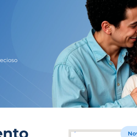
ecioso
ento
No