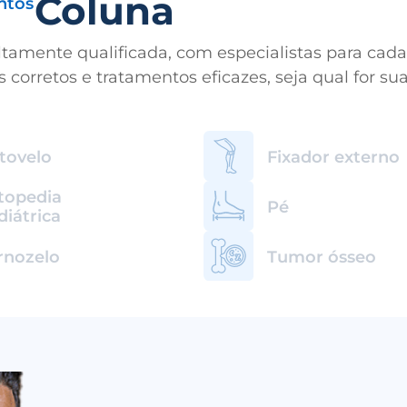
Coluna
ntos
amente qualificada, com especialistas para cada r
 corretos e tratamentos eficazes, seja qual for s
tovelo
Fixador externo
topedia
Pé
diátrica
rnozelo
Tumor ósseo