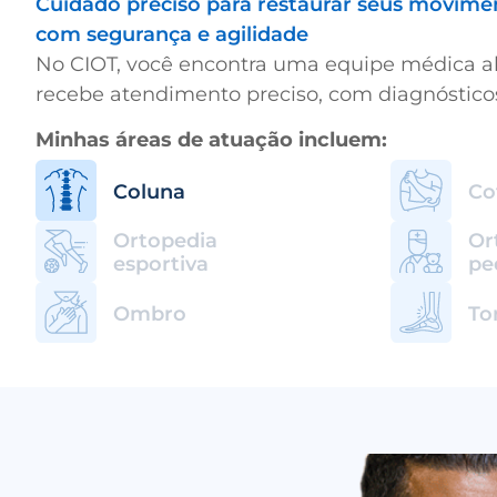
Cuidado preciso para restaurar seus movime
com segurança e agilidade
No CIOT, você encontra uma equipe médica alt
recebe atendimento preciso, com diagnósticos
Minhas áreas de atuação incluem:
Coluna
Co
Ortopedia
Or
esportiva
pe
Ombro
To